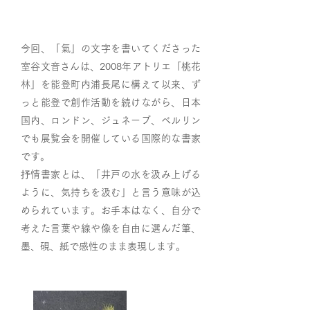
今回、「氣」の文字を書いてくださった
室谷文音さんは、2008年アトリエ「桃花
林」を能登町内浦長尾に構えて以来、ず
っと能登で創作活動を続けながら、日本
国内、ロンドン、ジュネーブ、ベルリン
でも展覧会を開催している国際的な書家
です。
抒情書家とは、「井戸の水を汲み上げる
ように、気持ちを汲む」と言う意味が込
められています。お手本はなく、自分で
考えた言葉や線や像を自由に選んだ筆、
墨、硯、紙で感性のまま表現します。