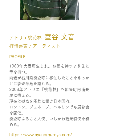
室谷 文音
アトリエ桃花林
抒情書家 / アーティスト
PROFILE
1980年大阪府生まれ。お箸を持つより先に
筆を持つ。
両親が石川県能登町に移住したことをきっか
けに能登半島を訪れる。
2008年アトリエ「桃花林」を能登町内浦長
尾に構える。
現在は拠点を能登に置き日本国内、
ロンドン、ジュネーブ、ベルリンでも展覧会
を開催。
能登町ふるさと大使、いしかわ観光特使を務
める。
https://www.ayanemuroya.com/