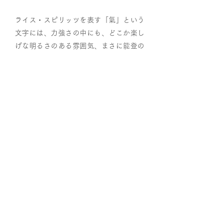
ライス・スピリッツを表す「氣」という
文字には、力強さの中にも、どこか楽し
げな明るさのある雰囲気、まさに能登の
米づくりをされている皆さんを表現して
いる文字です。
そして、その「氣」の文字を祝福する虹
のようなアーチは室谷さんの書による稲
穂の象形が描かれています。
前ページへ戻る