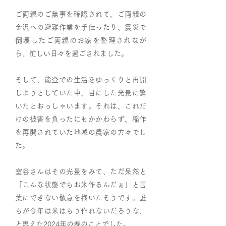
ご両親のご無事を確認されて、ご両親の
金沢への避難作業を手伝ったり、震災で
倒壊したご両親のお家を整理されなが
ら、忙しい日々を過ごされました。
そして、能登での生活をゆっくりと再開
しようとしていた中、目にした光景に驚
いたとおっしゃいます。それは、これだ
けの被害を負ったにもかかわらず、稲作
を再開されていた地域の農家の方々でし
た。
室谷さんはその光景をみて、ただ呆然と
「こんな状態でもお米作るんだぁ」と言
葉にできない敬意を抱いたそうです。誰
もが今年は米はもう作れないだろうな、
と思えた2024年の春のことでした。