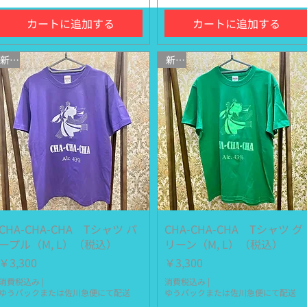
カートに追加する
カートに追加する
新作
新作
CHA-CHA-CHA Tシャツ パ
クイックビュー
CHA-CHA-CHA Tシャツ グ
クイックビュー
ープル（M, L）（税込）
リーン（M, L）（税込）
価格
価格
￥3,300
￥3,300
消費税込み
|
消費税込み
|
ゆうパックまたは佐川急便にて配送
ゆうパックまたは佐川急便にて配送