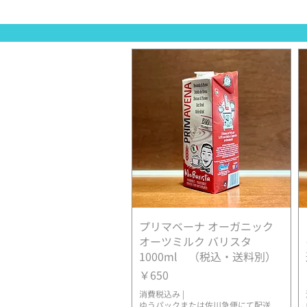
プリマベーナ オーガニック
クイックビュー
オーツミルク バリスタ
1000ml （税込・送料別）
価格
￥650
消費税込み
|
ゆうパックまたは佐川急便にて配送