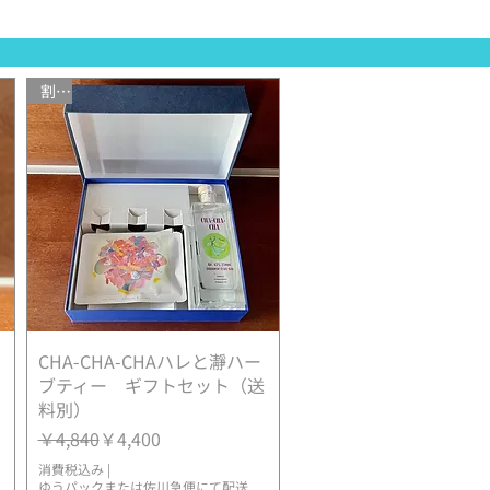
割引
CHA-CHA-CHAハレと瀞ハー
クイックビュー
ブティー ギフトセット（送
料別）
通常価格
セール価格
￥4,840
￥4,400
消費税込み
|
ゆうパックまたは佐川急便にて配送