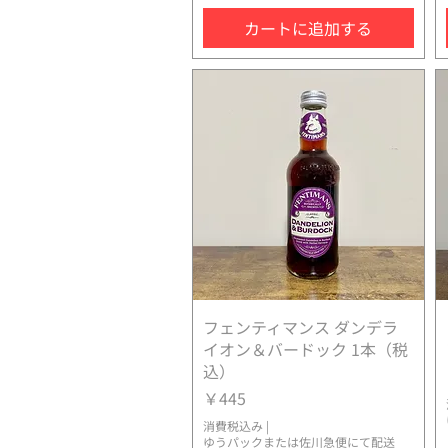
カートに追加する
フェンティマンス ダンデラ
クイックビュー
イオン＆バードック 1本（税
込）
価格
￥445
消費税込み
|
ゆうパックまたは佐川急便にて配送