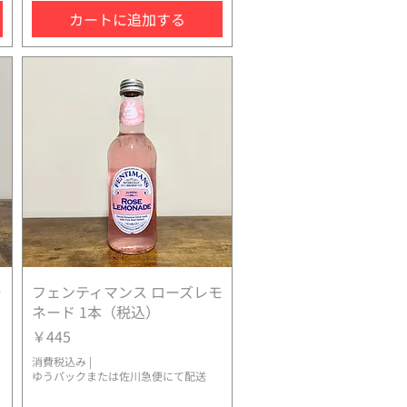
カートに追加する
ー
フェンティマンス ローズレモ
クイックビュー
ネード 1本（税込）
価格
￥445
消費税込み
|
ゆうパックまたは佐川急便にて配送