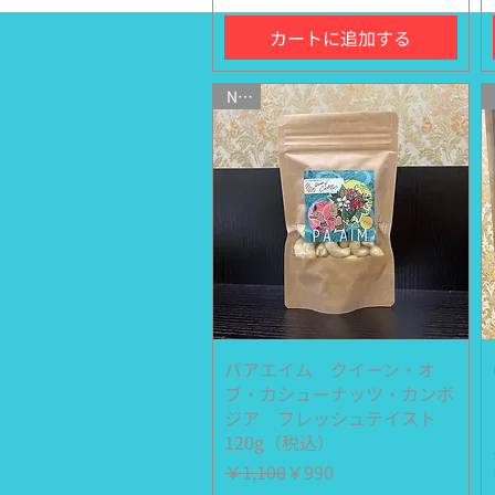
カートに追加する
NEW
パアエイム クイーン・オ
クイックビュー
ブ・カシューナッツ・カンボ
ジア フレッシュテイスト
120g（税込）
通常価格
セール価格
￥1,100
￥990