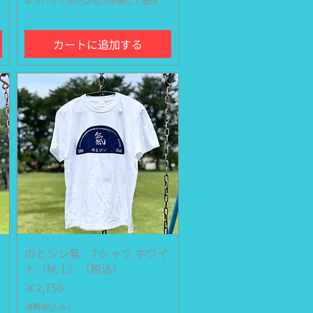
ゆうパックまたは佐川急便にて配送
カートに追加する
のとジン氣 Tシャツ ホワイ
クイックビュー
ト（M, L）（税込）
価格
￥2,750
消費税込み
|