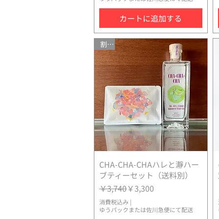
カートに追加する
割引
CHA-CHA-CHAハレと瀞ハー
クイックビュー
ブティーセット（送料別）
通常価格
セール価格
￥3,740
￥3,300
消費税込み
|
ゆうパックまたは佐川急便にて配送