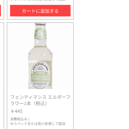
カートに追加する
フェンティマンス エルダーフ
クイックビュー
ラワー1本（税込）
価格
￥445
消費税込み
|
ゆうパックまたは佐川急便にて配送