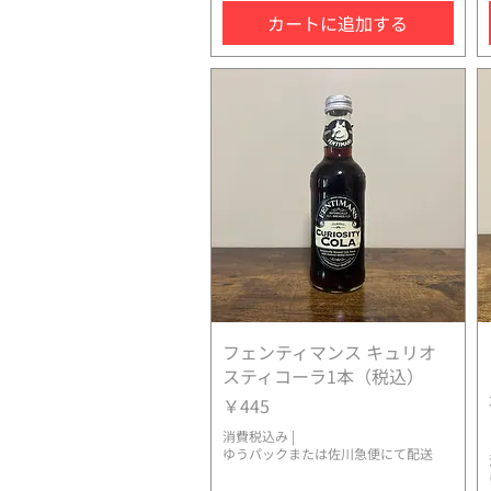
カートに追加する
フェンティマンス キュリオ
クイックビュー
スティコーラ1本（税込）
価格
￥445
消費税込み
|
ゆうパックまたは佐川急便にて配送