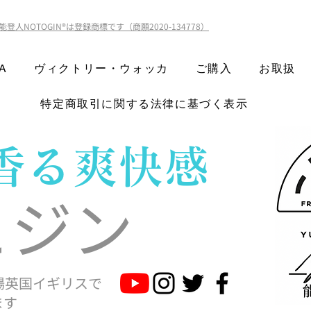
能登人NOTOGIN®️は登録商標です（商願2020-134778）
A
ヴィクトリー・ウォッカ
ご購入
お取扱
特定商取引に関する法律に基づく表示
に香る爽快感
とジン
場英国イギリスで
ます