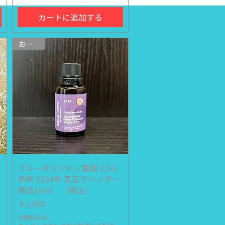
カートに追加する
おすすめ
ブルーダルジャン農園 3.5%
クイックビュー
希釈 2024年 真正ラベンダー
精油10ml （税込）
価格
￥1,980
消費税込み
|