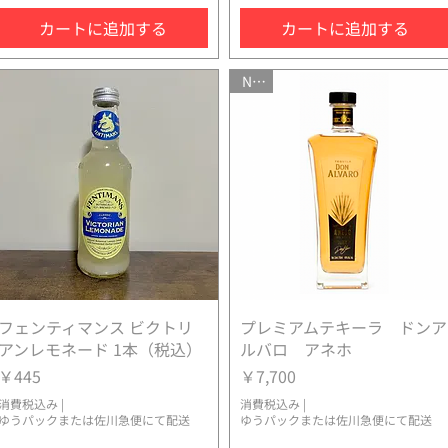
カートに追加する
カートに追加する
NEW
フェンティマンス ビクトリ
クイックビュー
プレミアムテキーラ ドンア
クイックビュー
アンレモネード 1本（税込）
ルバロ アネホ
価格
価格
￥445
￥7,700
消費税込み
|
消費税込み
|
ゆうパックまたは佐川急便にて配送
ゆうパックまたは佐川急便にて配送