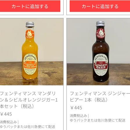
カートに追加する
カートに追加する
フェンティマンス マンダリ
クイックビュー
フェンティマンス ジンジャ
クイックビュー
ン＆シビルオレンジジガー1
ビアー 1本（税込）
本セット（税込）
価格
￥445
価格
￥445
消費税込み
|
ゆうパックまたは佐川急便にて配送
消費税込み
|
ゆうパックまたは佐川急便にて配送