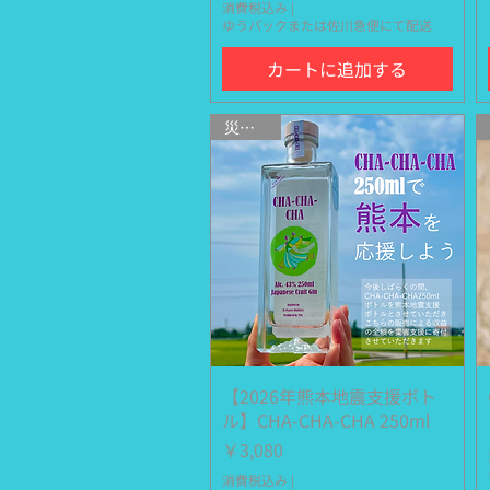
消費税込み
|
ゆうパックまたは佐川急便にて配送
カートに追加する
災害支援
【2026年熊本地震支援ボト
クイックビュー
ル】CHA-CHA-CHA 250ml
価格
￥3,080
消費税込み
|