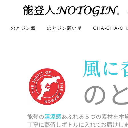
のとジン氣
のとジン願い星
CHA-CHA-CH
​風
の
能登の
あふれる５つの素材を
本
清涼感
丁寧に蒸留し
ボトルに入れてお届けし