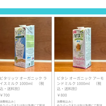
ビタリッツ オーガニック ラ
クイックビュー
ビタシ オーガニック アーモ
クイックビュー
イスミルク 1000ml （税
ンドミルク 1000ml （税
込・送料別）
込・送料別）
価格
価格
￥700
￥800
消費税込み
|
消費税込み
|
ゆうパックまたは佐川急便にて配送
ゆうパックまたは佐川急便にて配送