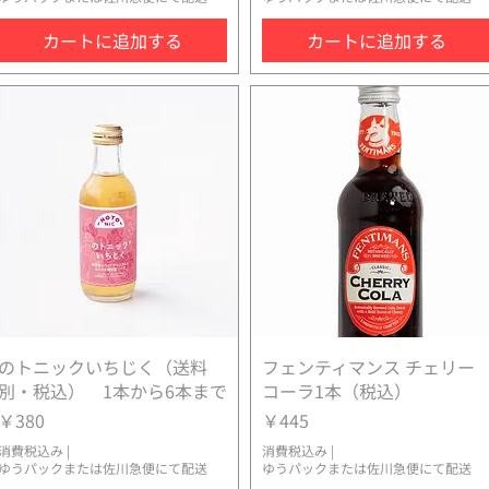
カートに追加する
カートに追加する
のトニックいちじく（送料
クイックビュー
フェンティマンス チェリー
クイックビュー
別・税込） 1本から6本まで
コーラ1本（税込）
価格
価格
￥380
￥445
消費税込み
|
消費税込み
|
ゆうパックまたは佐川急便にて配送
ゆうパックまたは佐川急便にて配送