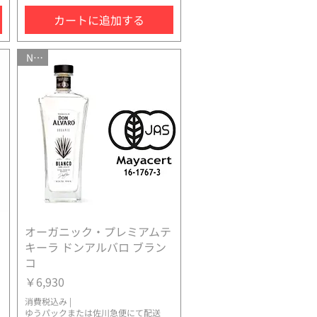
カートに追加する
NEW
オーガニック・プレミアムテ
クイックビュー
キーラ ドンアルバロ ブラン
コ
価格
￥6,930
消費税込み
|
ゆうパックまたは佐川急便にて配送