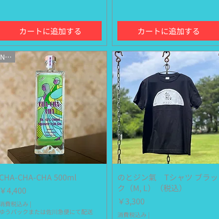
カートに追加する
カートに追加する
NEW
CHA-CHA-CHA 500ml
クイックビュー
のとジン氣 Tシャツ ブラッ
クイックビュー
ク（M, L）（税込）
価格
￥4,400
価格
￥3,300
消費税込み
|
ゆうパックまたは佐川急便にて配送
消費税込み
|