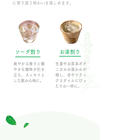
に寄り添う味わいを楽しめます。
ソーダ割り
お湯割り
爽やかな香りと軽
生姜やお茶系ボタ
やかな酸味が引き
ニカルの温かみが
立ち、スッキリと
増し、冬やリラッ
した飲み心地に。
クスタイムにぴっ
たりの一杯に。