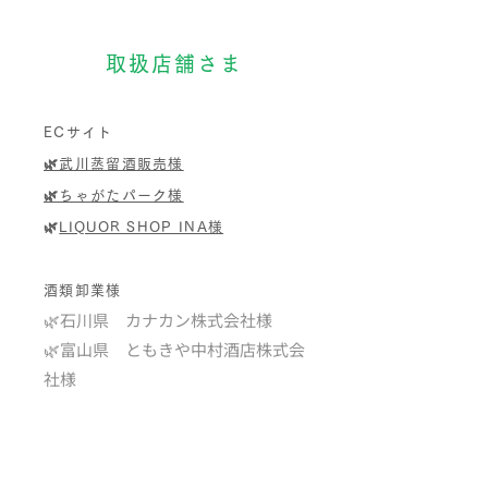
取扱店舗さま
ECサイト
🌿武川蒸留酒販売様
🌿ちゃがたパーク様
🌿
LIQUOR SHOP INA様
酒類卸業様
🌿石川県 カナカン株式会社様
​🌿富山県 ともきや中村酒店株式会
社様
🌿岐阜県 高山酒類卸株式会社様
（秋田屋グループ）