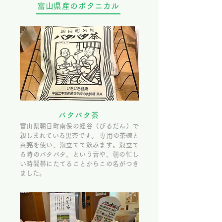
富山県産のボタニカル
バタバタ茶
富山県朝日町南保の蛭谷（びるだん）で
親しまれている黒茶です。 専用の茶碗と
茶筅を使い、泡立てて飲みます。泡立て
る時のバタバタ、という音や、朝の忙し
い時間帯にたてることからこの名がつき
ました。