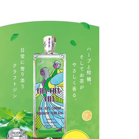
ハーブと柑橘、
日常に寄り添う
そしてお茶が
やさしく香る、
クラフトジン