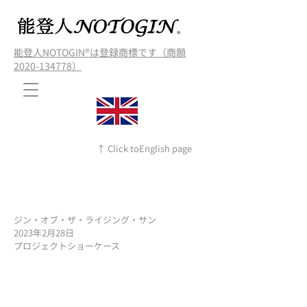
能登人NOTOGIN®️は登録商標です（商願
2020-134778）
↑ Click toEnglish page
ジン・オブ・ザ・ライジング・サン
2023年2月28日
プロジェクトショーケース