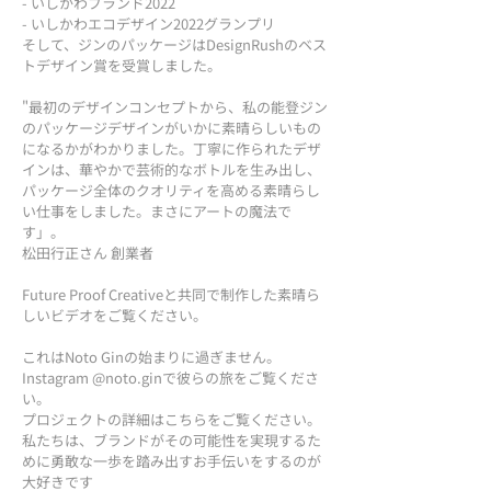
- いしかわブランド2022
- いしかわエコデザイン2022グランプリ
そして、ジンのパッケージはDesignRushのベス
トデザイン賞を受賞しました。
"最初のデザインコンセプトから、私の能登ジン
のパッケージデザインがいかに素晴らしいもの
になるかがわかりました。丁寧に作られたデザ
インは、華やかで芸術的なボトルを生み出し、
パッケージ全体のクオリティを高める素晴らし
い仕事をしました。まさにアートの魔法で
す」。
松田行正さん 創業者
Future Proof Creativeと共同で制作した素晴ら
しいビデオをご覧ください。
これはNoto Ginの始まりに過ぎません。
Instagram @noto.ginで彼らの旅をご覧くださ
い。
プロジェクトの詳細はこちらをご覧ください。
私たちは、ブランドがその可能性を実現するた
めに勇敢な一歩を踏み出すお手伝いをするのが
大好きです