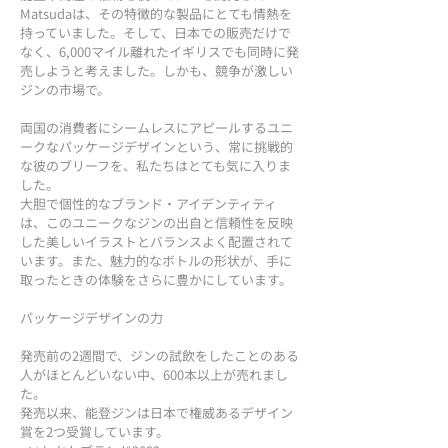
Matsudaは、その特徴的な製品にとても情熱を
持っていました。そして、日本での販売だけで
なく、6,000マイル離れたイギリスでも同時に発
売しようと考えました。しかも、競争が激しい
ジンの市場で。
両国の消費者にシームレスにアピールするユニ
ークなパッケージデザインという、常に挑戦的
な彼のブリーフを、私たちはとても気に入りま
した。
大胆で個性的なブランド・アイデンティティ
は、このユニークなジンの出自と信頼性を反映
した美しいイラストとバランスよく配置されて
います。また、魅力的なボトルの形状が、手に
取ったときの体験をさらに豊かにしています。
パッケージデザインの力
発売前の2週間で、ジンの試飲をしたことのある
人がほとんどいない中、600本以上が売れまし
た。
発売以来、能登ジンは日本で権威あるデザイン
賞を2つ受賞しています。