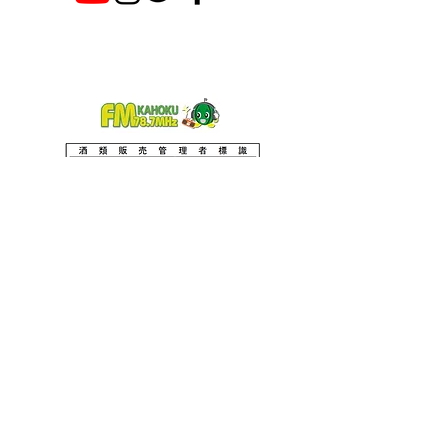
NTG エヌティージー
能登人NOTOGIN®️は登録商標です（商願2020-
134778）