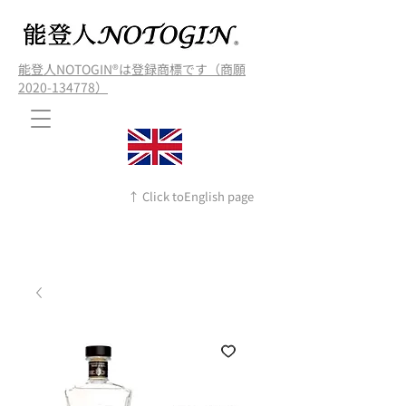
能登人NOTOGIN®️は登録商標です（商願
2020-134778）
↑ Click toEnglish page