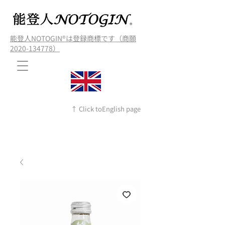
能登人NOTOGIN®️は登録商標です（商願
2020-134778）
↑ Click toEnglish page