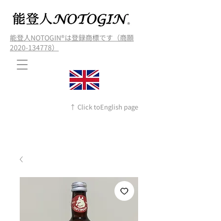
能登人NOTOGIN®️は登録商標です（商願
2020-134778）
↑ Click toEnglish page