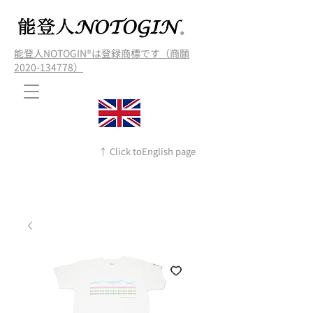
能登人NOTOGIN®️は登録商標です（商願
2020-134778）
↑ Click toEnglish page