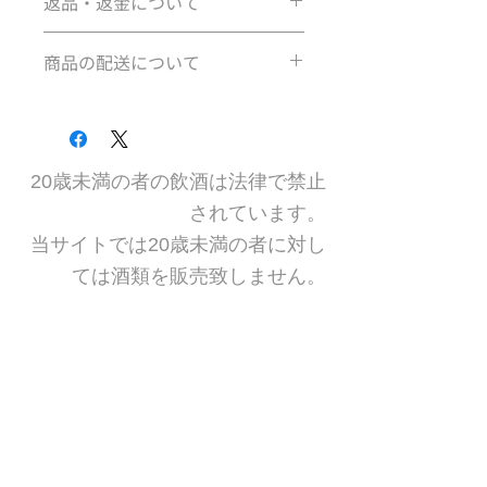
返品・返金について
商品番号 00085CVT
カラー ホワイト
商品違い、または不良品の場合は着払
素材 190g/m2(5.6oz) 綿糸縫製
商品の配送について
いにてご返送ください。
仕様 半袖
まずは、商品の到着後7日以内に、当
通常商品につきましては、3～7日
店までご連絡をお願いいたします。
（土・日・祝を除く）でお届けしま
す。
●商品違い、不良品の場合
※年末年始の配送についてはこの限り
商品違い、または不良品の場合は着払
20歳未満の者の飲酒は法律で禁止
ではありませんので、あらかじめご了
いにてご返送ください。
されています。
承ください。
お客様の都合による返品・交換は、一
​当サイトでは20歳未満の者に対し
切お受けできませんのでご了承くださ
NTGから発送する商品について下記の
い。
ては酒類を販売致しません。
通りご案内いたします。
商品の到着後7日以内に、当店までお
● 配送について
電話またはメールにて早急にご連絡願
商品の配送は、ご注文いただき、ご入
いますようお願い致します。
金の確認後にお手続きいたします。
ご連絡頂きしだい、早急に配送の手配
ただし、銀行振込・コンビニ決済に関
をいたします。
しては、ご入金確認後の発送となりま
【返品連絡先】
す。
電話番号：090-1525-8111
※日本国内のみ
メールアドレス：info@notogin.com
【お届け日数】
返送先住所：〒927-1215 石川県珠洲