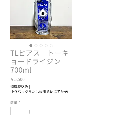
TLピアス トーキ
ョードライジン
700ml
価
￥5,500
格
消費税込み
|
ゆうパックまたは佐川急便にて配送
数量
*