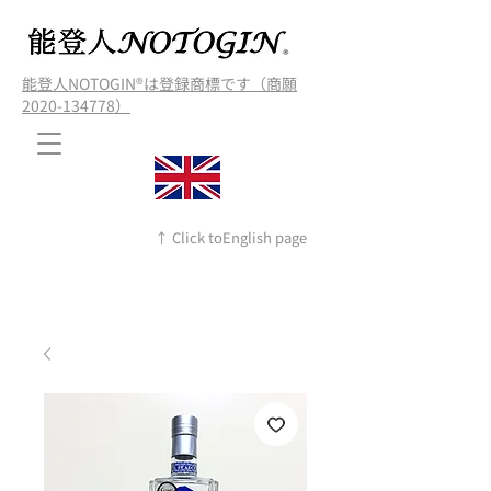
能登人NOTOGIN®️は登録商標です（商願
2020-134778）
↑ Click toEnglish page