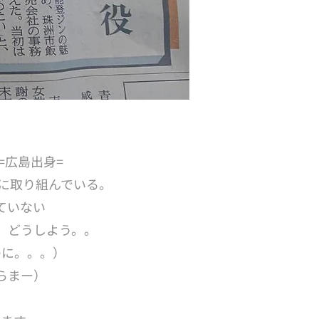
=広島出身=
発に取り組んでいる。
ていない
、どうしよう。。
のに。。。）
らまー）