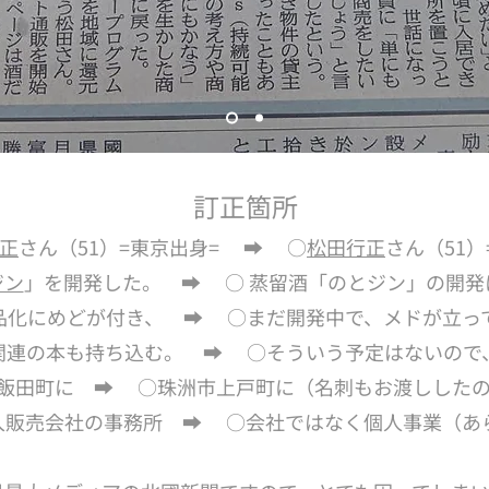
訂正箇所
正
さん（51）=東京出身= ➡︎ ○
松田行正
さん（51）
ジン
」を開発した。 ➡️ ○ 蒸留酒「のとジン」の開
品化にめどが付き、 ➡︎ ○まだ開発中で、メドが立っ
関連の本も持ち込む。 ➡︎ ○そういう予定はないので
飯田町に ➡︎ ○珠洲市上戸町に（名刺もお渡しした
入販売会社の事務所 ➡︎ ○会社ではなく個人事業（あ