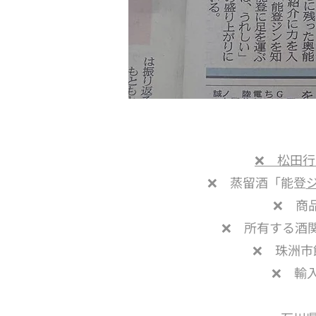
❌
松田行
❌ 蒸留酒「能登
❌ 商
❌ 所有する酒
❌ 珠洲市
❌ 輸