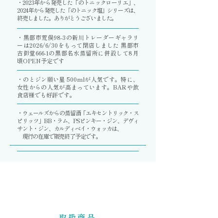
・2023年から発売した「のトニックローリエ」、
2024年から発売した「のトニック
​塩」シリーズは、
終売しました。ありがとうございました。
・黒部市荒俣98-3の新川トレーダーギャラリ
ーは2026/6/30をもって閉店しました 黒部市
古御堂666-1の黒部名水蒸留所に併設して8月
頃OPEN予定です
・のとジン願い星 500mlが人気です。特に、
女性からの人気が高まっています。BARや飲
食店様でも好評です。
・ウェールズからの蒸留酒「エキセントリック・ス
ピリッツ」BB・ラム、PSピンキー・ジン、デヴィ
サント・ジン、カルディベイ・ウォッカは、
​ 現行の在庫で販売終了予定です。
取扱商品