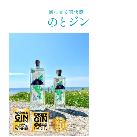
風に香る爽快感
のとジン