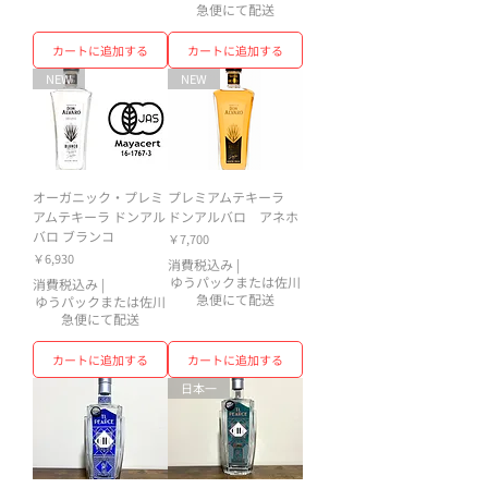
急便にて配送
カートに追加する
カートに追加する
NEW
NEW
オーガニック・プレミ
プレミアムテキーラ
アムテキーラ ドンアル
ドンアルバロ アネホ
バロ ブランコ
価格
￥7,700
価格
￥6,930
消費税込み
|
ゆうパックまたは佐川
消費税込み
|
急便にて配送
ゆうパックまたは佐川
急便にて配送
カートに追加する
カートに追加する
日本一