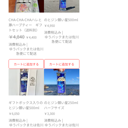
CHA-CHA-CHAハレと
のとジン願い星500ml
瀞ハーブティー ギフ
価格
￥4,950
トセット（送料別）
消費税込み
|
通常価格
￥4,840
セール価格
ゆうパックまたは佐川
￥4,400
急便にて配送
消費税込み
|
ゆうパックまたは佐川
急便にて配送
カートに追加する
カートに追加する
ギフトボックス入りの
のとジン願い星250ml
とジン願い星500ml
ハーフサイズ
価格
価格
￥6,050
￥3,300
消費税込み
|
消費税込み
|
ゆうパックまたは佐川
ゆうパックまたは佐川