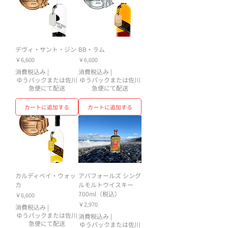
デヴィ・サント・ジン
BB・ラム
価格
価格
￥6,600
￥6,600
消費税込み
|
消費税込み
|
ゆうパックまたは佐川
ゆうパックまたは佐川
急便にて配送
急便にて配送
カートに追加する
カートに追加する
カルディベイ・ウォッ
アバフォールズ シング
カ
ルモルトウイスキー
700ml（税込）
価格
￥6,600
価格
￥2,970
消費税込み
|
ゆうパックまたは佐川
消費税込み
|
急便にて配送
ゆうパックまたは佐川