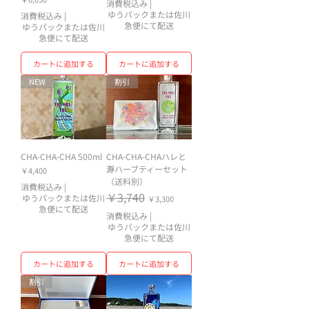
消費税込み
|
ゆうパックまたは佐川
消費税込み
|
急便にて配送
ゆうパックまたは佐川
急便にて配送
カートに追加する
カートに追加する
NEW
割引
CHA-CHA-CHA 500ml
CHA-CHA-CHAハレと
瀞ハーブティーセット
価格
￥4,400
（送料別）
消費税込み
|
通常価格
￥3,740
セール価格
ゆうパックまたは佐川
￥3,300
急便にて配送
消費税込み
|
ゆうパックまたは佐川
急便にて配送
カートに追加する
カートに追加する
割引