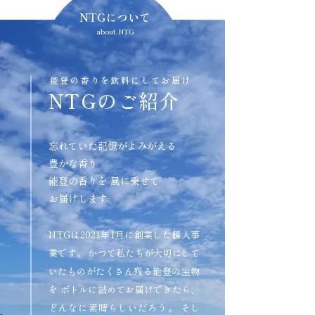
NTGについて
about NTG
能登の香りを飲料にしてお届け
NTGのご紹介
忘れていた記憶がよみがえる
豊かな香り
能登の香りを 風に乗せて
お届けします
NTGは2021年1月に創業した個人事
業です。 かつて私たちが大切にして
いたものがたくさん残る能登の宝物
を ボトルに詰めてお届けできたら、
どんなに素晴らしいだろう。 そし