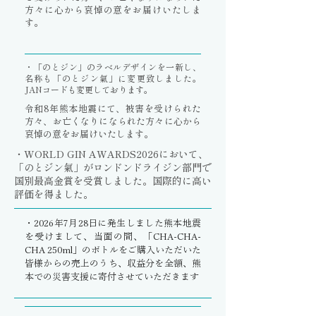
方々に心から哀悼の意をお届けいたしま
す。
・「のとジン」のラベルデザインを一新し、
名称も「のとジン氣」に変更致しました。
JANコードも変更しております。
令和8年熊本地震にて、被害を受けられた
方々、お亡くなりになられた方々に心から
哀悼の意をお届けいたします。
・WORLD GIN AWARDS2026において、
「のとジン氣」がロンドンドライジン部門で
国別最高金賞を受賞しました。国際的に高い
評価を得ました。
・2026年7月28日に発生しました熊本地震
を受けまして、当面の間、「CHA-CHA-
CHA 250ml」のボトルをご購入いただいた
皆様からの売上のうち、収益分を全額、熊
本での災害支援に寄付させていただきます