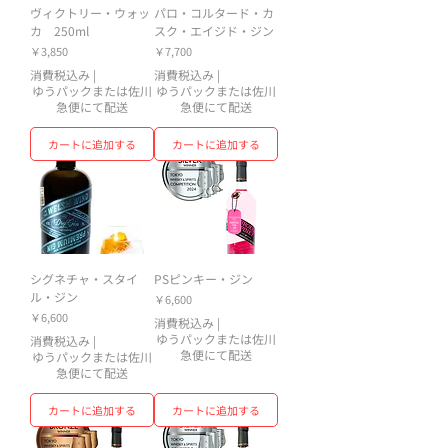
ヴィクトリー・ウォッ
パロ・コルタード・カ
カ 250ml
スク・エイジド・ジン
価格
価格
￥3,850
￥7,700
消費税込み
|
消費税込み
|
ゆうパックまたは佐川
ゆうパックまたは佐川
急便にて配送
急便にて配送
カートに追加する
カートに追加する
シグネチャ・スタイ
PSピンキー・ジン
ル・ジン
価格
￥6,600
価格
￥6,600
消費税込み
|
ゆうパックまたは佐川
消費税込み
|
急便にて配送
ゆうパックまたは佐川
急便にて配送
カートに追加する
カートに追加する