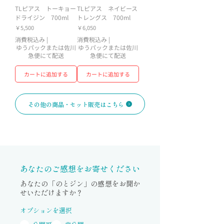
TLピアス トーキョー
TLピアス ネイビース
ドライジン 700ml
トレングス 700ml
価格
価格
￥5,500
￥6,050
消費税込み
|
消費税込み
|
ゆうパックまたは佐川
ゆうパックまたは佐川
急便にて配送
急便にて配送
カートに追加する
カートに追加する
その他の商品・セット販売はこちら
あなたのご感想をお寄せください
​あなたの「のとジン」の感想をお聞か
せいただけますか？
オプションを選択