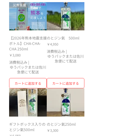
災害支援
【2026年熊本地震支援
のとジン氣 500ml
ボトル】CHA-CHA-
価格
￥4,950
CHA 250ml
消費税込み
|
価格
￥3,080
ゆうパックまたは佐川
急便にて配送
消費税込み
|
ゆうパックまたは佐川
急便にて配送
カートに追加する
カートに追加する
ギフトボックス入りの
のとジン氣250ml
とジン氣500ml
価格
￥3,300
価格
￥6,050