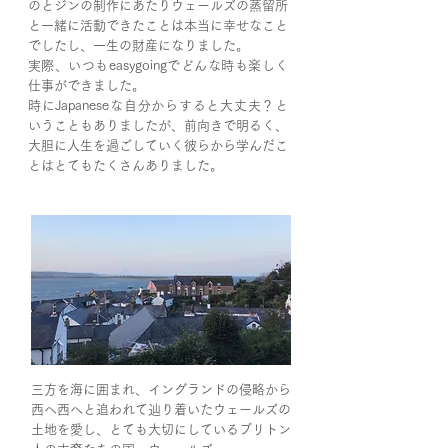
のとジンの制作にあたりウェールズの蒸留所
と一緒に活動できたことは本当に幸せなこと
でしたし、一生の財産になりました。
実際、いつもeasygoingでどんな時も楽しく
仕事ができました。
時にJapaneseな自分からすると大丈夫？と
いうこともありましたが、前向きで明るく、
大胆に人生を過ごしていく彼らから学んだこ
とはとてもたくさんありました。
三方を海に囲まれ、イングランドの侵略から
西へ西へと追われて辿り着いたウェールズの
土地を愛し、とても大切にしているブリトン