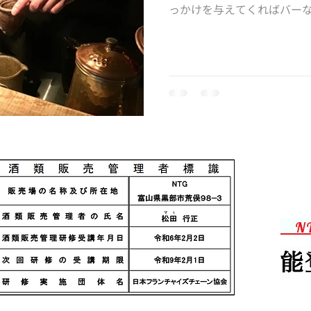
っかけを与えてくればバー
さんは一人でこのお店を切
バーテンダーです。お酒へ
な...
N