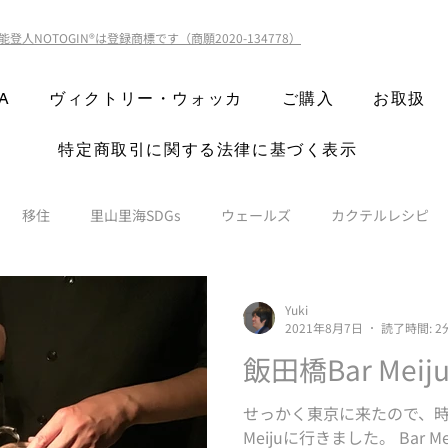
能登人NOTOGIN®️は登録商標です（商願2020-134778）
A
ヴィクトリー・ウォッカ
ご購入
お取扱
特定商取引に関する法律に基づく表示
移住
里山里海SDGs
ウェールズ
カクテルレシピ
Yuki
2021年8月7日
読了時間: 2
飯田橋Bar Meij
せっかく東京に来たので、時
Meijuに行きました。 Bar