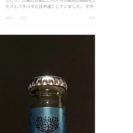
Yuki
2022年4月26日
読了時間: 2分
お客様からのお便り
今日も忙しい1日でした。来月の東京出張の調整を
したり、仕事の合間にこれからの販売の相談をし
たりとバタバタと日中過ごしていました。 夕方よ
うやく仕事も一段落したところ、お客様からメー
ルをいただきました。ようやく届いたのとジンに
とても喜んでくださり、そして、特別な日に開けよ
うと...