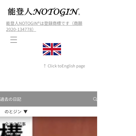
能登人NOTOGIN®️は登録商標です（商願
2020-134778）
↑ Click toEnglish page
過去の日記
のとジン
全ての記事
のとジン