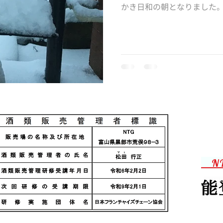
かき日和の朝となりました
時間ほどやっていました。
半分くらい雪かきしました
まれていた除雪車がむし...
N