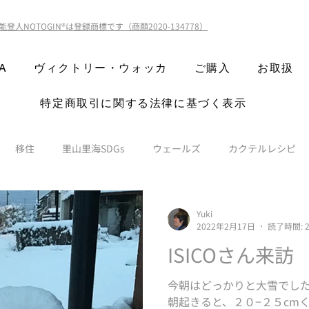
能登人NOTOGIN®️は登録商標です（商願2020-134778）
A
ヴィクトリー・ウォッカ
ご購入
お取扱
特定商取引に関する法律に基づく表示
移住
里山里海SDGs
ウェールズ
カクテルレシピ
Yuki
2022年2月17日
読了時間: 
ISICOさん来訪
今朝はどっかりと大雪でし
朝起きると、２０−２５cm