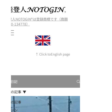
能登人NOTOGIN®️は登録商標です（商願
2020-134778）
↑ Click toEnglish page
過去の日記
全ての記事
全ての記事
のとジン