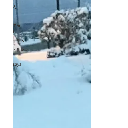
能登人
移住
里山里海
SDGs
ウェールズ
カクテルレシ
ピ
mitosaya