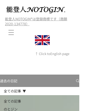
能登人NOTOGIN®️は登録商標です（商願
2020-134778）
↑ Click toEnglish page
過去の日記
全ての記事
全ての記事
のとジン