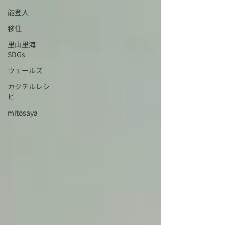
能登人
移住
里山里海
SDGs
ウェールズ
カクテルレシ
ピ
mitosaya