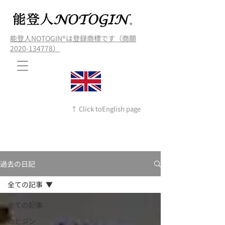
能登人NOTOGIN®️は登録商標です（商願
2020-134778）
↑ Click toEnglish page
過去の日記
全ての記事
全ての記事
のとジン