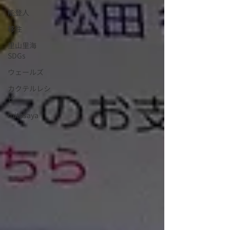
能登人
移住
里山里海
SDGs
ウェールズ
カクテルレシ
ピ
mitosaya