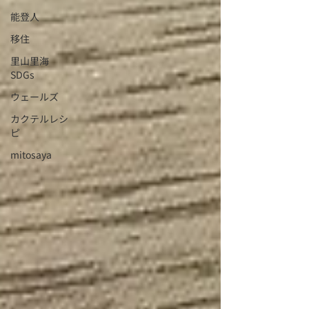
能登人
移住
里山里海
SDGs
ウェールズ
カクテルレシ
ピ
mitosaya