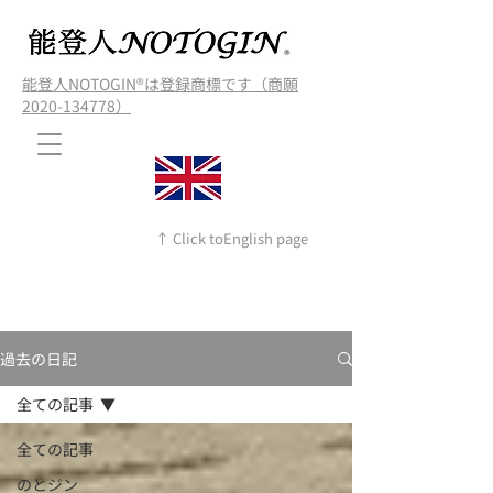
能登人NOTOGIN®️は登録商標です（商願
2020-134778）
↑ Click toEnglish page
過去の日記
全ての記事
全ての記事
のとジン