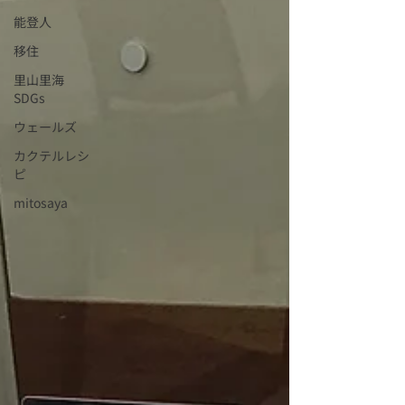
能登人
移住
里山里海
SDGs
ウェールズ
カクテルレシ
ピ
mitosaya