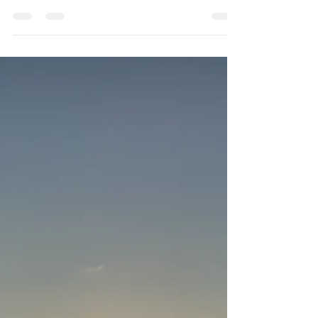
まずは観光商材として
卸売免許は取れたものの、100mlのボトル。一
体、こんな商品が流通に乗るのでしょうか。元々
は100mlは、「これまでジンを飲んだことのない
人」「あまりお酒は飲まないけど少し試してみた
い人」というターゲットでした。のとジンは、能
登の自然や能登の魅力をボトルに詰めて、国内海
外に...