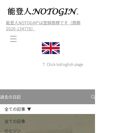
能登人NOTOGIN®️は登録商標です（商願
2020-134778）
↑ Click toEnglish page
過去の日記
全ての記事
全ての記事
のとジン