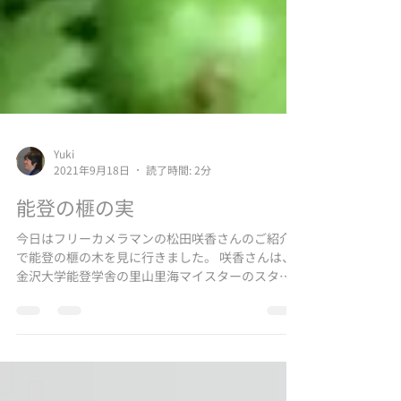
Yuki
2021年9月18日
読了時間: 2分
能登の榧の実
今日はフリーカメラマンの松田咲香さんのご紹介
で能登の榧の木を見に行きました。 咲香さんは、
金沢大学能登学舎の里山里海マイスターのスタッ
フとして働きながら、フリーカメラマンとして、
雑誌「能登」での写真やその他様々なメディアで
活躍されています。そのため、能登地域、特に奥
能登二市...