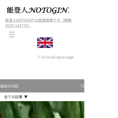
能登人NOTOGIN®️は登録商標です（商願
2020-134778）
↑ Click toEnglish page
過去の日記
全ての記事
全ての記事
のとジン