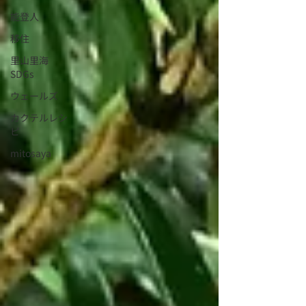
能登人
移住
里山里海
SDGs
ウェールズ
カクテルレシ
ピ
mitosaya