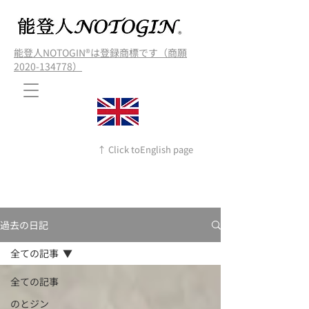
能登人NOTOGIN®️は登録商標です（商願
2020-134778）
↑ Click toEnglish page
過去の日記
全ての記事
全ての記事
のとジン