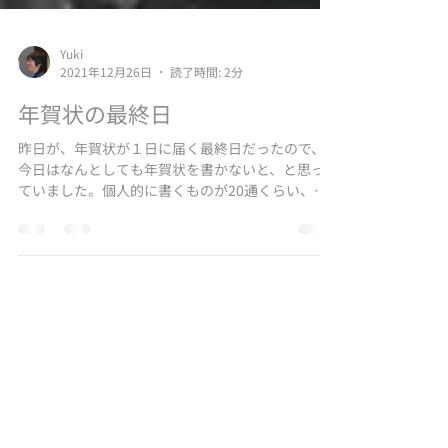
Yuki
2021年12月26日
読了時間: 2分
年賀状の最終日
昨日が、年賀状が１日に届く最終日だったので、
今日はなんとしても年賀状を書かないと、と思っ
ていました。個人的に書くものが20通くらい、そ
して今年から仕事用に40枚程度。普通の方から比
べると、全く少ない量ではありますが、私にとっ
ては結構な量です。...