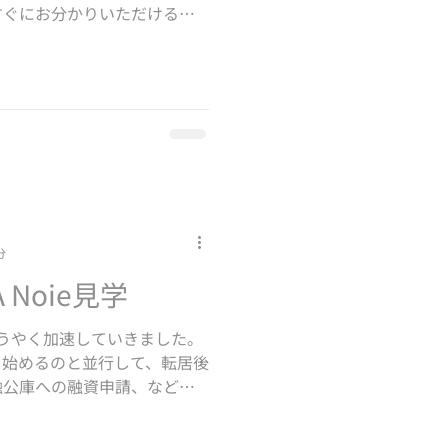
すぐにお分かりいただけるの
駅で能登の観光案内をしてら
恵子さんです。SNSでのやり
分
A Noie見学
うやく加速していきました。
を始めるのと並行して、転居後
融公庫への融資申請、などや
した。毎日少しずつ時間をと