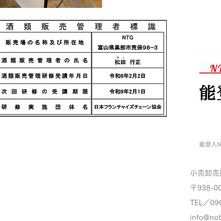
N
能登人N
小売卸売
〒938-0
TEL／09
info@no