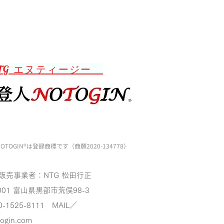
TG エヌティージー
OTOGIN®️は登録商標です（商願2020-134778）
販売事業者：NTG 松田行正
001
富山県黒部市荒俣98-3
0-1525-8111 MAIL／
togin.com