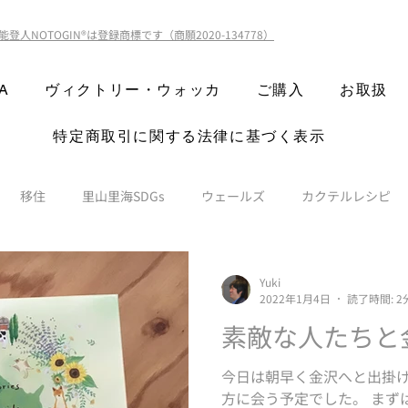
能登人NOTOGIN®️は登録商標です（商願2020-134778）
A
ヴィクトリー・ウォッカ
ご購入
お取扱
特定商取引に関する法律に基づく表示
移住
里山里海SDGs
ウェールズ
カクテルレシピ
Yuki
2022年1月4日
読了時間: 2
素敵な人たちと
今日は朝早く金沢へと出掛け
方に会う予定でした。 まず