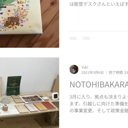
は能登デスクさんといえば
ではないでしょうか。金沢
っしゃる能登デスクの中山智
取りはさせていた...
Yuki
2021年3月6日
読了時間: 3
NOTOHIBAKAR
3月に入り、拠点も決まりよ
まず、引越しに向けた準備
の事業変更、そして政策金
ることが満載になってきま
って活動していきました。...