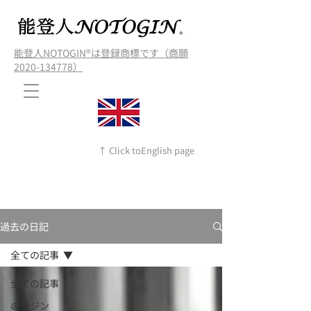
能登人NOTOGIN®️は登録商標です（商願
2020-134778）
↑ Click toEnglish page
過去の日記
全ての記事
全ての記事
のとジン