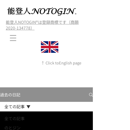
能登人NOTOGIN®️は登録商標です（商願
2020-134778）
↑ Click toEnglish page
過去の日記
全ての記事
全ての記事
のとジン