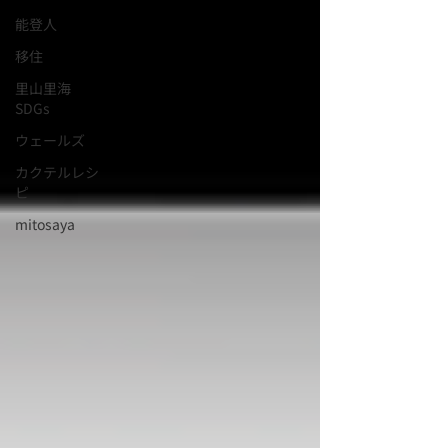
能登人
移住
里山里海
SDGs
ウェールズ
カクテルレシ
ピ
mitosaya