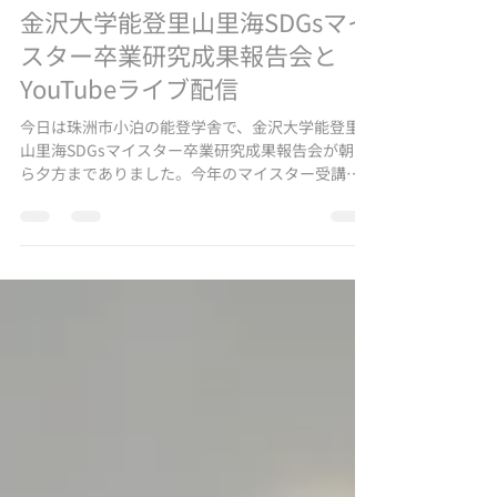
2022年2月26日
読了時間: 2分
金沢大学能登里山里海SDGsマイ
スター卒業研究成果報告会と
YouTubeライブ配信
今日は珠洲市小泊の能登学舎で、金沢大学能登里
山里海SDGsマイスター卒業研究成果報告会が朝か
ら夕方までありました。今年のマイスター受講生
の方は総勢14人、発表と質疑応答プラス審査の時
間や休憩の時間も含めると７時間くらいのスケジ
ュールという長丁場でしたが、能登学舎に行って
参加...